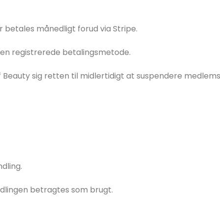
etales månedligt forud via Stripe.
en registrerede betalingsmetode.
eauty sig retten til midlertidigt at suspendere medlemsk
dling.
ndlingen betragtes som brugt.