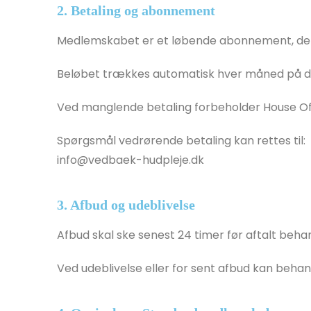
2. Betaling og abonnement
Medlemskabet er et løbende abonnement, der b
Beløbet trækkes automatisk hver måned på d
Ved manglende betaling forbeholder House Of B
Spørgsmål vedrørende betaling kan rettes til:
info@vedbaek-hudpleje.dk
3. Afbud og udeblivelse
Afbud skal ske senest 24 timer før aftalt behan
Ved udeblivelse eller for sent afbud kan beha