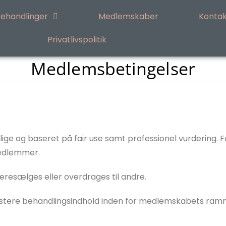
ehandlinger
Medlemskaber
Kontak
Privatlivspolitik
Medlemsbetingelser
 og baseret på fair use samt professionel vurdering. For
medlemmer.
eresælges eller overdrages til andre.
 justere behandlingsindhold inden for medlemskabets ramme