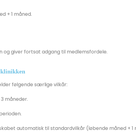
d + 1 måned.
 og giver fortsat adgang til medlemsfordele.
 klinikken
lder følgende særlige vilkår:
 3 måneder.
perioden.
kabet automatisk til standardvilkår (løbende måned + 1