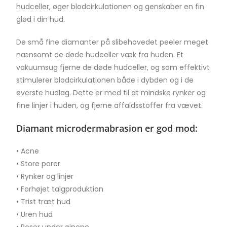
hudceller, øger blodcirkulationen og genskaber en fin
glød i din hud.
De små fine diamanter på slibehovedet peeler meget
nænsomt de døde hudceller væk fra huden. Et
vakuumsug fjerne de døde hudceller, og som effektivt
stimulerer blodcirkulationen både i dybden og i de
øverste hudlag. Dette er med til at mindske rynker og
fine linjer i huden, og fjerne affaldsstoffer fra vævet.
Diamant microdermabrasion er god mod:
• Acne
• Store porer
• Rynker og linjer
• Forhøjet talgproduktion
• Trist træt hud
• Uren hud
• Poser under øjnene