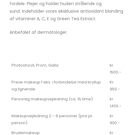
fordele. Plejer og holder huden strålende og
sund. Indeholder vores eksklusive antioxidant blanding
af vitaminer A, C, E og Green Tea Extract.
Anbefalet af dermatologer.
Photoshoot, Prom, Galla
kr.
1500.-
Prøve makeup f.eks. i forbindelse med bryllup
Kr.
og lignende
950.-
Personlig makeupvejledning (ca. 1½ time)
kr.
1400.-
Makeupvejledning 2 – 6 personer (pris pr.
kr.
person)
900.-
Brudemakeup
kr.