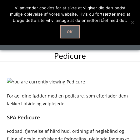
Vi anvender cookies for at sikre at vi giver dig den bedst
mulige oplevelse af vores website. Hvis du fortsætter med at
bruge dette site vil vi antage at du er indforstået med det.
OK
Pedicure
Forkæl dine fødder med en pedicure, som efterlader dem
lækkert bløde og velplejede.
SPA Pedicure
Fodbad, fjernelse af hård hud, ordning af neglebånd og
filing af negle, opfriskende fodpeeling, plejende fodmaske,