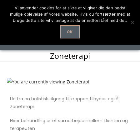
Vi anvender cookies for at sikre at vi giver dig den bedst
mulige oplevelse af vores website. Hvis du fortsætter med at
bruge dette site vil vi antage at du er indforstået med det.
OK
Zoneterapi
Ud fra en holistisk tilgang til kroppen tilbydes også
Zoneterapi.
Hver behandling er et samarbejde mellem klienten og
terapeuten