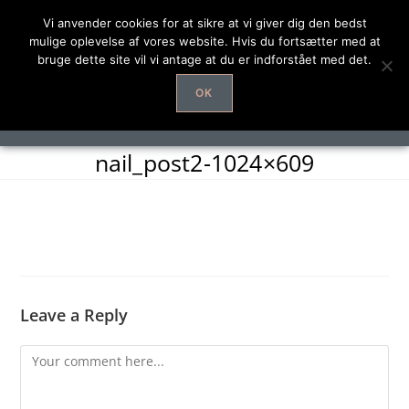
Vi anvender cookies for at sikre at vi giver dig den bedst
mulige oplevelse af vores website. Hvis du fortsætter med at
bruge dette site vil vi antage at du er indforstået med det.
OK
nail_post2-1024×609
Leave a Reply