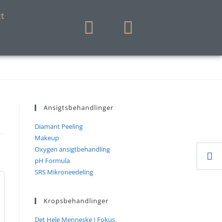
t
Ansigtsbehandlinger
Diamant Peeling
Makeup
Oxygen ansigtbehandling
pH Formula
SRS Mikroneedeling
Kropsbehandlinger
Det Hele Menneske I Fokus